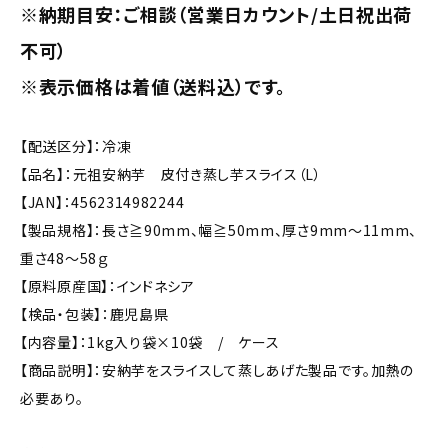
※納期目安：ご相談（営業日カウント/土日祝出荷
不可）
※表示価格は着値（送料込）です。
【配送区分】：冷凍
【品名】：元祖安納芋 皮付き蒸し芋スライス（L）
【JAN】：4562314982244
【製品規格】：長さ≧90mm、幅≧50mm、厚さ9mm～11mm、
重さ48～58ｇ
【原料原産国】：インドネシア
【検品・包装】：鹿児島県
【内容量】：1kg入り袋×10袋 / ケース
【商品説明】：安納芋をスライスして蒸しあげた製品です。加熱の
必要あり。