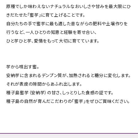
原種でしか味わえないナチュラルなおいしさや甘みを最大限にひ
きだたせた「蜜芋」に育て上げることです。
自分たちの手で蜜芋に最も適した昔ながらの肥料や土壌作りを
行うなど、一人ひとりの知恵と経験を寄せ合い、
ひと芋ひと芋、愛情をもって大切に育てています。
芋から噴出す蜜。
安納芋に含まれるデンプン質が、加熱されると糖分に変化します。
それが表皮の隙間からあふれ出します。
種子島蜜芋（安納芋）の甘さ、しっとりした食感の証です。
種子島の自然が育んだこだわりの「蜜芋」をぜひご賞味ください。