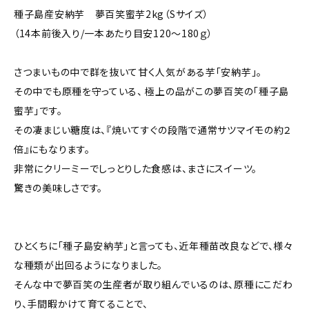
種子島産安納芋 夢百笑蜜芋2kg（Sサイズ）
（14本前後入り/一本あたり目安120～180ｇ）
さつまいもの中で群を抜いて甘く人気がある芋「安納芋」。
その中でも原種を守っている、 極上の品がこの夢百笑の「種子島
蜜芋」です。
その凄まじい糖度は、『焼いてすぐの段階で通常サツマイモの約２
倍』にもなります。
非常にクリーミーでしっとりした食感は、まさにスイーツ。
驚きの美味しさです。
ひとくちに「種子島安納芋」と言っても、近年種苗改良などで、様々
な種類が出回るようになりました。
そんな中で夢百笑の生産者が取り組んでいるのは、原種にこだわ
り、手間暇かけて育てることで、