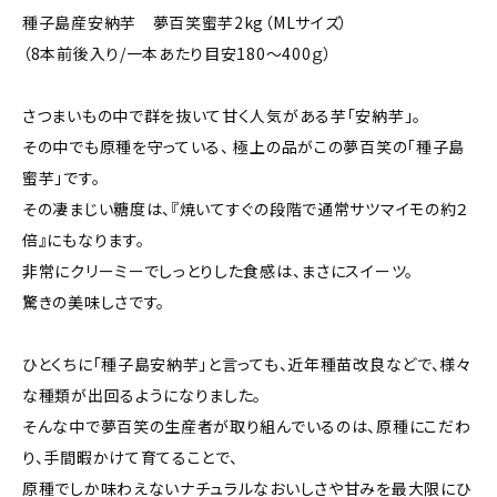
種子島産安納芋 夢百笑蜜芋2kg（MLサイズ）
（8本前後入り/一本あたり目安180～400ｇ）
さつまいもの中で群を抜いて甘く人気がある芋「安納芋」。
その中でも原種を守っている、 極上の品がこの夢百笑の「種子島
蜜芋」です。
その凄まじい糖度は、『焼いてすぐの段階で通常サツマイモの約２
倍』にもなります。
非常にクリーミーでしっとりした食感は、まさにスイーツ。
驚きの美味しさです。
ひとくちに「種子島安納芋」と言っても、近年種苗改良などで、様々
な種類が出回るようになりました。
そんな中で夢百笑の生産者が取り組んでいるのは、原種にこだわ
り、手間暇かけて育てることで、
原種でしか味わえないナチュラルなおいしさや甘みを最大限にひ