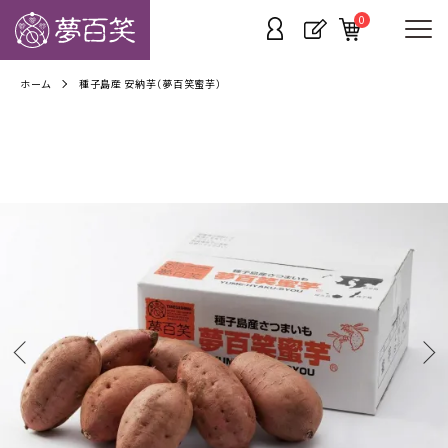
0
ホーム
種子島産 安納芋（夢百笑蜜芋）