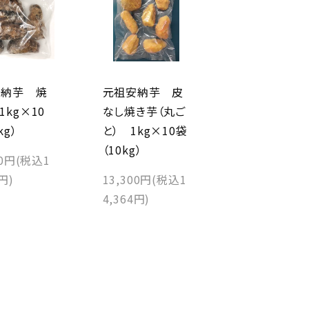
安納芋 焼
元祖安納芋 皮
1kg×10
なし焼き芋（丸ご
kg）
と） 1kg×10袋
（10kg）
60円(税込1
7円)
13,300円(税込1
4,364円)