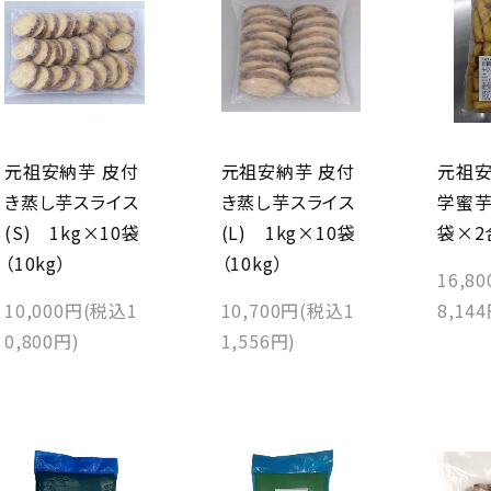
元祖安納芋 皮付
元祖安納芋 皮付
元祖
き蒸し芋スライス
き蒸し芋スライス
学蜜芋
(S) 1kg×10袋
(L) 1kg×10袋
袋×2合
（10kg）
（10kg）
16,8
10,000円(税込1
10,700円(税込1
8,14
0,800円)
1,556円)