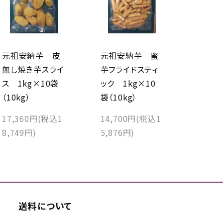
元祖安納芋 皮
元祖安納芋 蜜
無し焼き芋スライ
芋フライドスティ
ス 1kg×10袋
ック 1kg×10
（10kg）
袋（10kg）
17,360円(税込1
14,700円(税込1
8,749円)
5,876円)
送料について